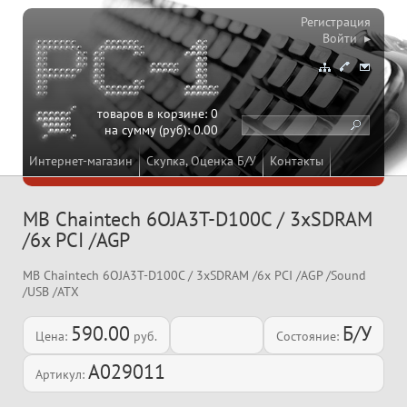
Регистрация
Войти ▸
товаров в корзине:
0
на сумму (руб):
0.00
Интернет-магазин
Скупка, Оценка Б/У
Контакты
MB Chaintech 6OJA3T-D100C / 3xSDRAM
/6x PCI /AGP
MB Chaintech 6OJA3T-D100C / 3xSDRAM /6x PCI /AGP /Sound
/USB /ATX
590.00
Б/У
Цена:
руб.
Состояние:
A029011
Артикул: