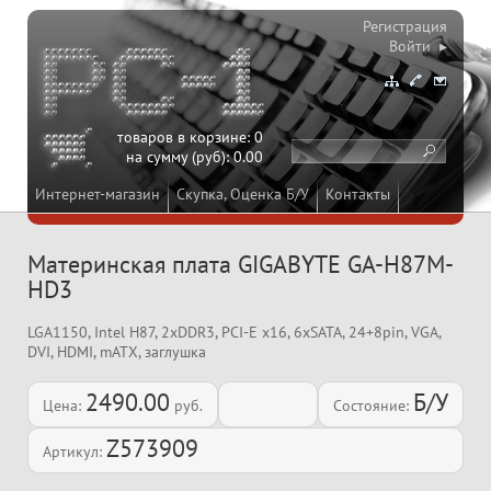
Регистрация
Войти ▸
товаров в корзине:
0
на сумму (руб):
0.00
Интернет-магазин
Скупка, Оценка Б/У
Контакты
Материнская плата GIGABYTE GA-H87M-
HD3
LGA1150, Intel H87, 2xDDR3, PCI-E x16, 6xSATA, 24+8pin, VGA,
DVI, HDMI, mATX, заглушка
2490.00
Б/У
Цена:
руб.
Состояние:
Z573909
Артикул: