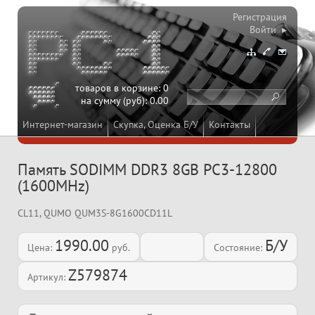
Регистрация
Войти ▸
товаров в корзине:
0
на сумму (руб):
0.00
Интернет-магазин
Скупка, Оценка Б/У
Контакты
Память SODIMM DDR3 8GB PC3-12800
(1600MHz)
CL11, QUMO QUM3S-8G1600CD11L
1990.00
Б/У
Цена:
руб.
Состояние:
Z579874
Артикул: