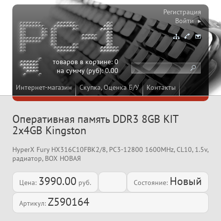
Регистрация
Войти ▸
товаров в корзине:
0
на сумму (руб):
0.00
Интернет-магазин
Скупка, Оценка Б/У
Контакты
Оперативная память DDR3 8GB KIT
2x4GB Kingston
HyperX Fury HX316C10FBK2/8, PC3-12800 1600MHz, CL10, 1.5v,
радиатор, BOX НОВАЯ
3990.00
Новый
Цена:
руб.
Состояние:
Z590164
Артикул: