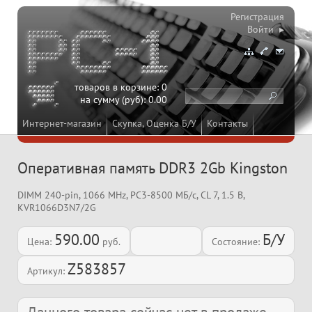
Регистрация
Войти ▸
товаров в корзине:
0
на сумму (руб):
0.00
Интернет-магазин
Скупка, Оценка Б/У
Контакты
Оперативная память DDR3 2Gb Kingston
DIMM 240-pin, 1066 MHz, PC3-8500 МБ/с, CL 7, 1.5 В,
KVR1066D3N7/2G
590.00
Б/У
Цена:
руб.
Состояние:
Z583857
Артикул: