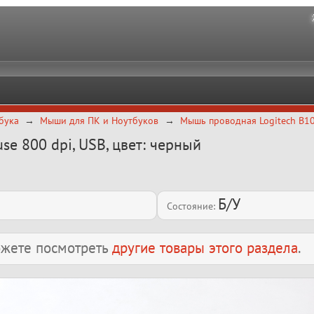
бука
Мыши для ПК и Ноутбуков
Мышь проводная Logitech B100
e 800 dpi, USB, цвет: черный
Б/У
Состояние:
можете посмотреть
другие товары этого раздела
.