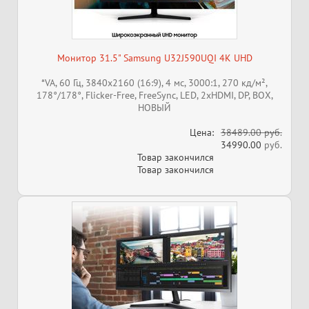
Монитор 31.5" Samsung U32J590UQI 4К UHD
*VA, 60 Гц, 3840x2160 (16:9), 4 мс, 3000:1, 270 кд/м²,
178°/178°, Flicker-Free, FreeSync, LED, 2xHDMI, DP, ВОХ,
НОВЫЙ
Цена:
38489.00 руб.
34990.00
руб.
Товар закончился
Товар закончился