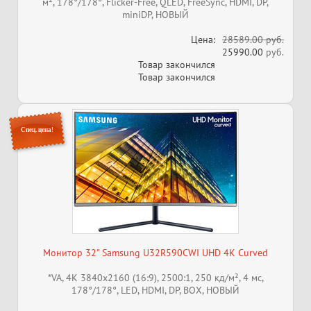
м², 178°/178°, Flicker-Free, QLED, FreeSync, HDMI, DP,
miniDP, НОВЫЙ
Цена:
28589.00 руб.
25990.00
руб.
Товар закончился
Товар закончился
Спец. цена!
Монитор 32" Samsung U32R590CWI UHD 4K Curved
*VA, 4K 3840x2160 (16:9), 2500:1, 250 кд/м², 4 мс,
178°/178°, LED, HDMI, DP, ВОХ, НОВЫЙ