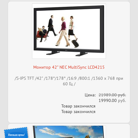
Монитор 42" NEC MultiSync LCD4215
/S-IPS TFT /42" /178°/178° /16:9 /800:1 /1360 x 768 при
60 Гц /
Цена:
21989.00 руб.
19990.00
руб.
Товар закончился
Товар закончился
Низкая цена!