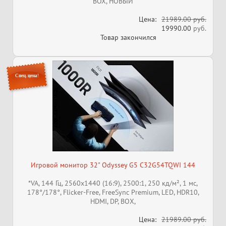
BOX, НОВЫЙ
Цена:
21989.00 руб.
19990.00
руб.
Товар закончился
Спец. цена!
Игровой монитор 32" Odyssey G5 C32G54TQWI 144
*VA, 144 Гц, 2560x1440 (16:9), 2500:1, 250 кд/м², 1 мс,
178°/178°, Flicker-Free, FreeSync Premium, LED, HDR10,
HDMI, DP, ВОХ,
Цена:
21989.00 руб.