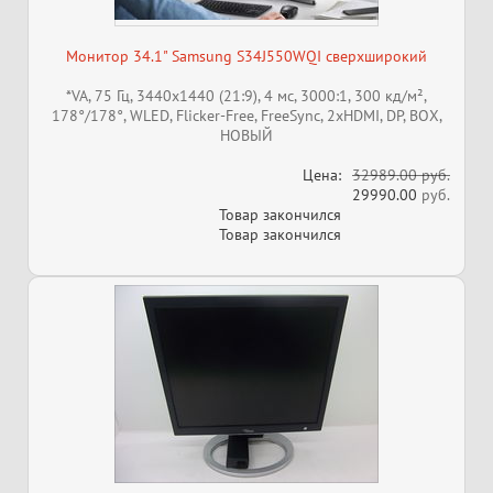
Монитор 34.1" Samsung S34J550WQI cверхширокий
*VA, 75 Гц, 3440x1440 (21:9), 4 мс, 3000:1, 300 кд/м²,
178°/178°, WLED, Flicker-Free, FreeSync, 2xHDMI, DP, ВОХ,
НОВЫЙ
Цена:
32989.00 руб.
29990.00
руб.
Товар закончился
Товар закончился