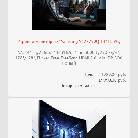
Игровой монитор 32" Samsung S32R750Q 144Hz WQ
VA, 144 Гц, 2560x1440 (16:9), 4 мс, 3000:1, 250 кд/м²,
178°/178°, Flicker-Free, FreeSync, HDMI 2.0, Mini DP, BOX,
НОВЫЙ
Цена:
21989.00 руб.
19990.00
руб.
Товар закончился