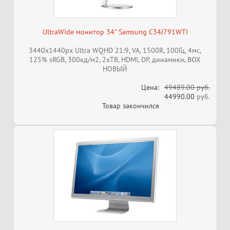
UltraWide монитор 34" Samsung C34J791WTI
3440x1440px Ultra WQHD 21:9, VA, 1500R, 100Гц, 4мс,
125% sRGB, 300кд/м2, 2xTB, HDMI, DP, динамики, BOX
НОВЫЙ
Цена:
49489.00 руб.
44990.00
руб.
Товар закончился