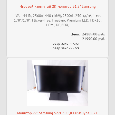
Игровой изогнутый 2K монитор 31.5" Samsung
*VA, 144 Гц, 2560x1440 (16:9), 2500:1, 250 кд/м², 1 мс,
178°/178°, Flicker-Free, FreeSync Premium, LED, HDR10,
HDMI, DP, ВОХ,
Цена:
24189.00 руб.
21990.00
руб.
Товар закончился
Товар закончился
Монитор 27" Samsung S27H850QFI USB Type-C 2К