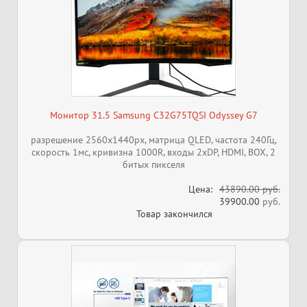
Монитор 31.5 Samsung C32G75TQSI Odyssey G7
разрешение 2560x1440px, матрица QLED, частота 240Гц,
скорость 1мс, кривизна 1000R, входы 2xDP, HDMI, BOX, 2
битых пикселя
Цена:
43890.00 руб.
39900.00
руб.
Товар закончился