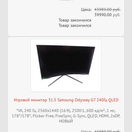
Цена:
43989.00 руб.
39990.00
руб.
Товар закончился
Товар закончился
Игровой монитор 31.5 Samsung Odyssey G7 240Гц QLED
*VA, 240 Гц, 2560x1440 (16:9), 2500:1, 600 кд/м², 1 мс,
178°/178°, Flicker-Free, FreeSync, G-Sync, QLED, HDMI, 2xDP,
НОВЫЙ
Цена:
43989.00 руб.