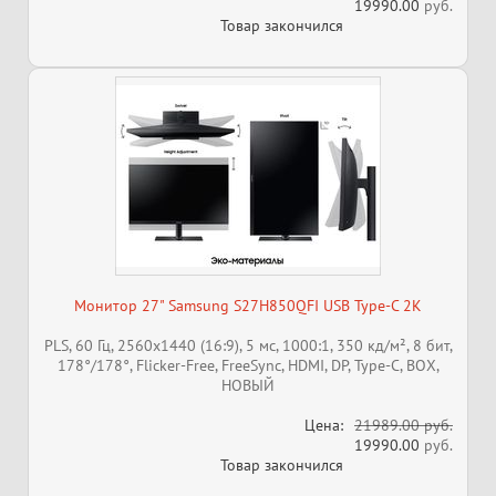
19990.00
руб.
Товар закончился
Монитор 27" Samsung S27H850QFI USB Type-C 2К
PLS, 60 Гц, 2560x1440 (16:9), 5 мс, 1000:1, 350 кд/м², 8 бит,
178°/178°, Flicker-Free, FreeSync, HDMI, DP, Type-C, ВОХ,
НОВЫЙ
Цена:
21989.00 руб.
19990.00
руб.
Товар закончился