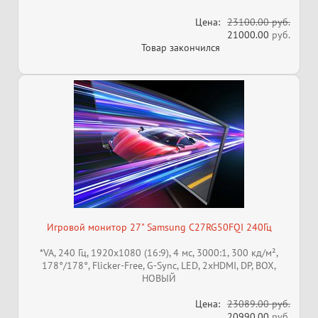
Цена:
23100.00 руб.
21000.00
руб.
Товар закончился
Игровой монитор 27" Samsung C27RG50FQI 240Гц
*VA, 240 Гц, 1920x1080 (16:9), 4 мс, 3000:1, 300 кд/м²,
178°/178°, Flicker-Free, G-Sync, LED, 2xHDMI, DP, BOX,
НОВЫЙ
Цена:
23089.00 руб.
20990.00
руб.