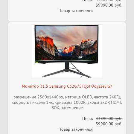
39990.00
руб.
Товар закончился
Монитор 31.5 Samsung C32G75TQSI Odyssey G7
разрешение 2560x1440px, матрица QLED, частота 240Гц,
скорость пикселя 1мс, кривизна 1000R, входы 2xDP, HDMI,
BOX, затемнение
Цена:
43890.00 руб.
39900.00
руб.
Товар закончился