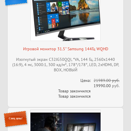
Игровой монитор 31.5" Samsung 144Гц WQHD
Изогнутый экран C32JG50QQI, *VA, 144 Гц, 2560x1440
(16:9), 4 мс, 3000:1, 300 кд/м², 178°/178°, LED, 2xHDMI, DP,
ВОХ, НОВЫЙ
Цена:
21989.00 руб.
19990.00
руб.
Товар закончился
Товар закончился
Спец. цена!