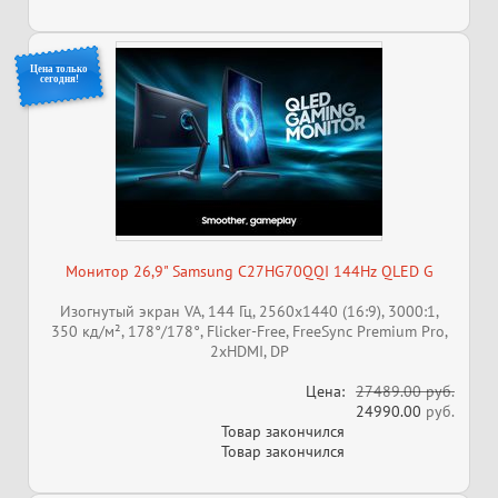
Цена только
сегодня!
Монитор 26,9" Samsung C27HG70QQI 144Hz QLED G
Изогнутый экран VA, 144 Гц, 2560x1440 (16:9), 3000:1,
350 кд/м², 178°/178°, Flicker-Free, FreeSync Premium Pro,
2xHDMI, DP
Цена:
27489.00 руб.
24990.00
руб.
Товар закончился
Товар закончился