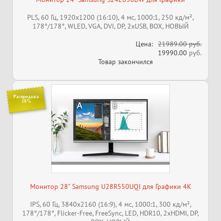
PLS, 60 Гц, 1920x1200 (16:10), 4 мс, 1000:1, 250 кд/м²,
178°/178°, WLED, VGA, DVI, DP, 2xUSB, BOX, НОВЫЙ
Цена:
21989.00 руб.
19990.00
руб.
Товар закончился
Распродажа
10%
Монитор 28" Samsung U28R550UQI для Графики 4K
IPS, 60 Гц, 3840x2160 (16:9), 4 мс, 1000:1, 300 кд/м²,
178°/178°, Flicker-Free, FreeSync, LED, HDR10, 2xHDMI, DP,