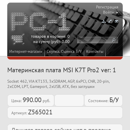
Регистрация
Войти ▸
товаров в корзине:
0
на сумму (руб):
0.00
Интернет-магазин
Скупка, Оценка Б/У
Контакты
Материнская плата MSI K7T Pro2 ver: 1
Socket 462, VIA KT133, 3xSDRAM, AGP, 6xPCI, CNR, 20-pin,
2xCOM, LPT, Gameport, 2xUSB, ATX, без заглушки
990.00
Б/У
Цена:
руб.
Состояние:
Z565021
Артикул: