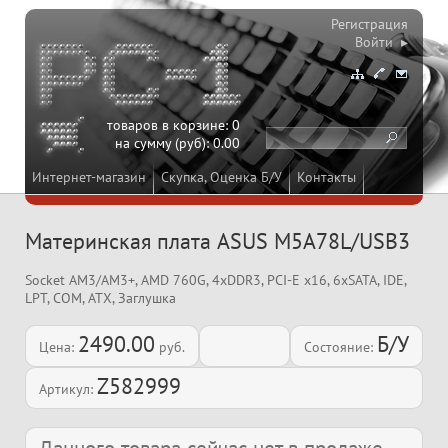
Регистрация
Войти ▸
товаров в корзине:
0
на сумму (руб):
0.00
Интернет-магазин
Скупка, Оценка Б/У
Контакты
Материнская плата ASUS M5A78L/USB3
Socket AM3/AM3+, AMD 760G, 4xDDR3, PCI-E x16, 6xSATA, IDE,
LPT, COM, ATX, Заглушка
2490.00
Б/У
Цена:
руб.
Состояние:
Z582999
Артикул: