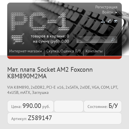
Регистрация
Войти ▸
товаров в корзине:
0
на сумму (руб):
0.00
Интернет-магазин
Скупка, Оценка Б/У
Контакты
Мат. плата Socket AM2 Foxconn
K8M890M2MA
VIA K8M890, 2xDDR2, PCI-E x16, 2xSATA, 2xIDE, VGA, COM, LPT,
4xUSB, mATX, Заглушка
990.00
Б/У
Цена:
руб.
Состояние:
Z589147
Артикул: