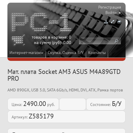
Регистрация
Войти ▸
товаров в корзине:
0
на сумму (руб):
0.00
Интернет-магазин
Скупка, Оценка Б/У
Контакты
Мат. плата Socket AM3 ASUS M4A89GTD
PRO
AMD 890GX, USB 3.0, SATA 6Gb/s, HDMI, DVI, ATX, Рамка портов
2490.00
Б/У
Цена:
руб.
Состояние:
Z585179
Артикул: