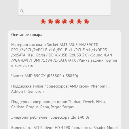
Описание товара
Материнская плата Socket AM3 ASUS M4A89GTD
PRO /2xPCI /2xPCI-E x16 /PCI-E x1 /PCI-E x4 /4xDDR3
/6xSATA-III (6 Gb/s) /IDE /6xUSB (2xUSB 3.0) /Sound /LAN
/VGA /DVI /HDMI /1394 /E-SATA /ATX /Рамка задних портов
в комплекте
Чипсет AMD 890GX (RS880P + SB850)
Поддержка типов процессоров: AMD серии Phenom II,
Athlon II, Sempron
Поддержка ядер процессоров: Thuban, Deneb, Heka,
Callisto, Propus, Rana, Regor, Sargas
Энергопотребление процессора: До 140 Вт
Видеокарта ATI Radeon HD 4290 (поддержка Shader Model