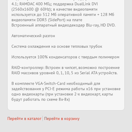
4.1; RAMDAC 400 МГц; поддержка DualLink DVI
(2560x1600 @ 60Hz); в качестве видеопамяти
используется до 512 Мб оперативной памяти + 128 Мб
видеопамяти DDR3 (SidePort) на плате
Встроенный аппаратный видеодекодер Blu-ray, HD DVD.
Автоматический разгон
Система охлаждения на основе тепловых трубок
Используется 100% конденсаторов с твердым полимером
RAID-контроллер: Встроен в чипсет, возможно построение
RAID массивов уровней 0, 1, 10, 5 из Serial ATA устройств.
В комплекте VGA-Switch-Card необходимый для
задействования у PCI-E режима работы x16 при установке
одно видеокарты (при установке 2-х видеокарт, карты
будут работать по схеме 8x-8x)
Перейти в каталог
Перейти в корзину