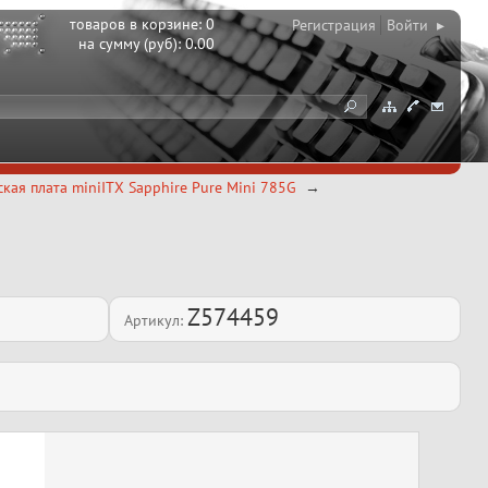
товаров в корзине:
0
Регистрация
Войти ▸
на сумму (руб):
0.00
кая плата miniITX Sapphire Pure Mini 785G
Z574459
Артикул: