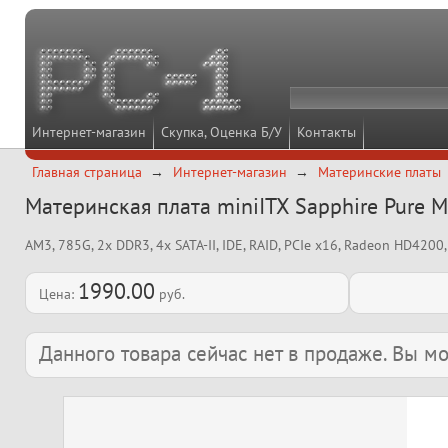
Интернет-магазин
Скупка, Оценка Б/У
Контакты
Главная страница
Интернет-магазин
Материнские платы
Материнская плата miniITX Sapphire Pure M
AM3, 785G, 2x DDR3, 4x SATA-II, IDE, RAID, PCIe x16, Radeon HD4200
1990.00
Цена:
руб.
Данного товара сейчас нет в продаже. Вы 