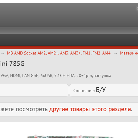
MB AMD Socket AM2, AM2+, AM3, AM3+, FM1, FM2, AM4
Материнс
ini 785G
, VGA, HDMI, LAN GbE, 6xUSB, 5.1CH HDA, 20+4pin, заглушка
Б/У
Состояние:
можете посмотреть
другие товары этого раздела
.