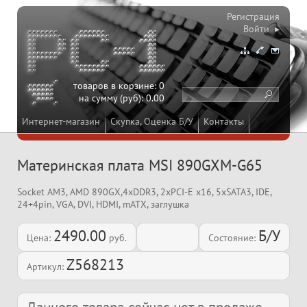
Регистрация
Войти ▸
товаров в корзине:
0
на сумму (руб):
0.00
Интернет-магазин
Скупка, Оценка Б/У
Контакты
Материнская плата MSI 890GXM-G65
Socket AM3, AMD 890GX,4xDDR3, 2xPCI-E x16, 5xSATA3, IDE,
24+4pin, VGA, DVI, HDMI, mATX, заглушка
2490.00
Б/У
Цена:
руб.
Состояние:
Z568213
Артикул: