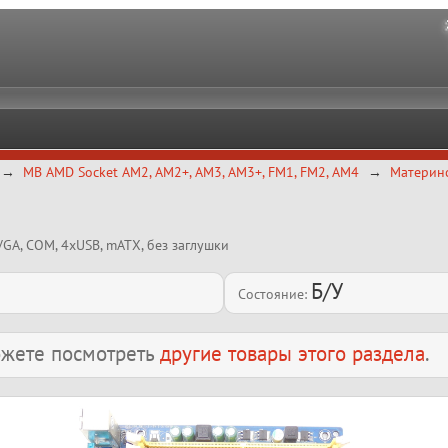
MB AMD Socket AM2, AM2+, AM3, AM3+, FM1, FM2, AM4
Материнс
 VGA, COM, 4xUSB, mATX, без заглушки
Б/У
Состояние:
можете посмотреть
другие товары этого раздела
.