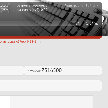
товаров в корзине:
0
Регистрация
Войти ▸
на сумму (руб):
0.00
кая плата ASRock N68-S
Z516500
Артикул: