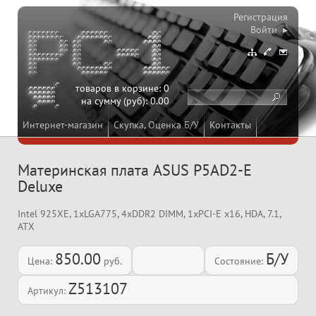
Регистрация
Войти ▸
товаров в корзине:
0
на сумму (руб):
0.00
Интернет-магазин
Скупка, Оценка Б/У
Контакты
Материнская плата ASUS P5AD2-E
Deluxe
Intel 925XE, 1xLGA775, 4xDDR2 DIMM, 1xPCI-E x16, HDA, 7.1,
ATX
850.00
Б/У
Цена:
руб.
Состояние:
Z513107
Артикул: