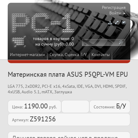
Регистрация
Войти ▸
товаров в корзине:
0
на сумму (руб):
0.00
Интернет-магазин
Скупка, Оценка Б/У
Контакты
Материнская плата ASUS P5QPL-VM EPU
LGA 775, 2xDDR2, PCI-E x16, 4xSata, IDE, VGA, DVI, HDMI, SPDIF,
4xUSB, Audio 5.1, mATX, Заглушка
1190.00
Б/У
Цена:
руб.
Состояние:
Z591256
Артикул: