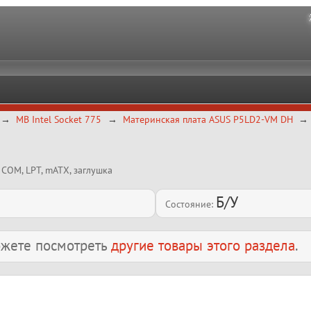
MB Intel Socket 775
Материнская плата ASUS P5LD2-VM DH
, COM, LPT, mATX, заглушка
Б/У
Состояние:
можете посмотреть
другие товары этого раздела
.