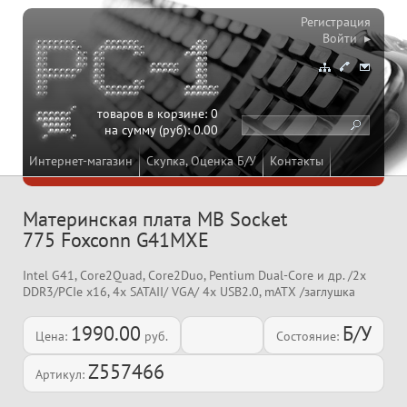
Регистрация
Войти ▸
товаров в корзине:
0
на сумму (руб):
0.00
Интернет-магазин
Скупка, Оценка Б/У
Контакты
Материнская плата MB Socket
775 Foxconn G41MXE
Intel G41, Core2Quad, Core2Duo, Pentium Dual-Core и др. /2x
DDR3/PCIe x16, 4x SATAII/ VGA/ 4x USB2.0, mATX /заглушка
1990.00
Б/У
Цена:
руб.
Состояние:
Z557466
Артикул: