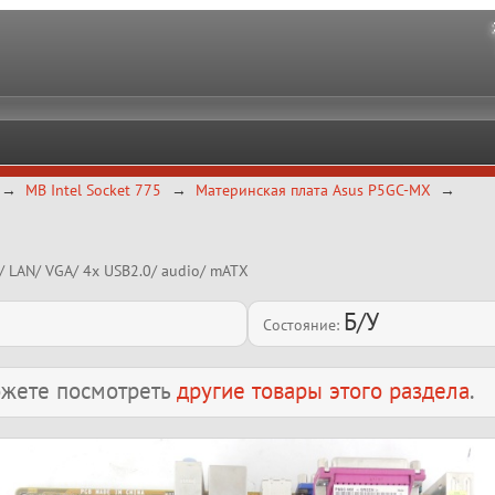
MB Intel Socket 775
Материнская плата Asus P5GC-MX
6/ LAN/ VGA/ 4x USB2.0/ audio/ mATX
Б/У
Состояние:
можете посмотреть
другие товары этого раздела
.