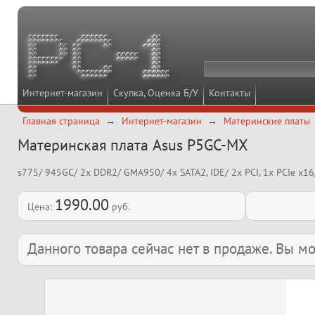
Интернет-магазин
Скупка, Оценка Б/У
Контакты
Главная страница
Интернет-магазин
Материнские платы
Материнская плата Asus P5GC-MX
s775/ 945GC/ 2x DDR2/ GMA950/ 4x SATA2, IDE/ 2x PCI, 1x PCIe x1
1990.00
Цена:
руб.
Данного товара сейчас нет в продаже. Вы 