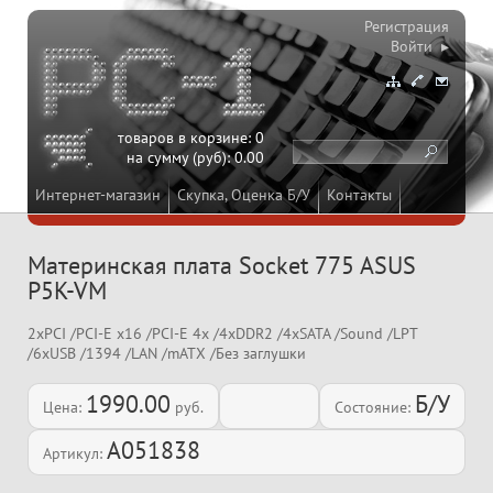
Регистрация
Войти ▸
товаров в корзине:
0
на сумму (руб):
0.00
Интернет-магазин
Скупка, Оценка Б/У
Контакты
Материнская плата Socket 775 ASUS
P5K-VM
2xPCI /PCI-E x16 /PCI-E 4x /4xDDR2 /4xSATA /Sound /LPT
/6xUSB /1394 /LAN /mATX /Без заглушки
1990.00
Б/У
Цена:
руб.
Состояние:
A051838
Артикул: