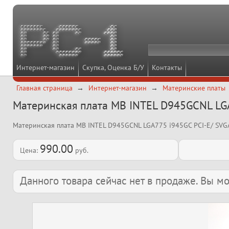
Интернет-магазин
Скупка, Оценка Б/У
Контакты
Главная страница
Интернет-магазин
Материнские платы
Материнская плата MB INTEL D945GCNL L
Материнская плата MB INTEL D945GCNL LGA775 i945GC PCI-E/ SVGA/
990.00
Цена:
руб.
Данного товара сейчас нет в продаже. Вы 