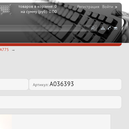
товаров в корзине:
0
Регистрация
Войти ▸
на сумму (руб):
0.00
GA775
A036393
Артикул: