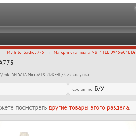
MB Intel Socket 775
Материнская плата MB INTEL D945GCNL L
GA775
 GbLAN SATA MicroATX 2DDR-II / без заглушка
Б/У
Состояние:
можете посмотреть
другие товары этого раздела
.