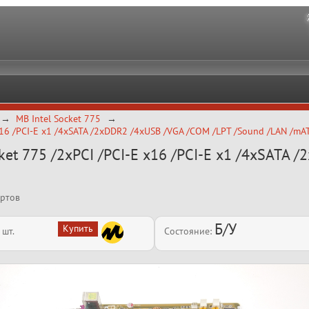
MB Intel Socket 775
16 /PCI-E x1 /4xSATA /2xDDR2 /4xUSB /VGA /COM /LPT /Sound /LAN /mA
t 775 /2xPCI /PCI-E x16 /PCI-E x1 /4xSATA 
ортов
Б/У
шт.
Состояние: