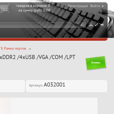
товаров в корзине:
0
Регистрация
Войти ▸
на сумму (руб):
0.00
TX Рамка портов
/2xDDR2 /4xUSB /VGA /COM /LPT
Новинка
A032001
Артикул: