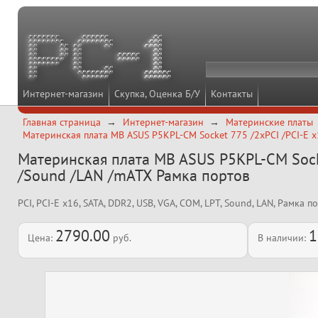
Интернет-магазин
Скупка, Оценка Б/У
Контакты
Главная страница
Интернет-магазин
Материнские платы
Материнская плата MB ASUS P5KPL-CM Socket 775 /2xPCI /PCI-E x
Материнская плата MB ASUS P5KPL-CM Socke
/Sound /LAN /mATX Рамка портов
PCI, PCI-E x16, SATA, DDR2, USB, VGA, COM, LPT, Sound, LAN, Рамка п
2790.00
1
Цена:
руб.
В наличии: