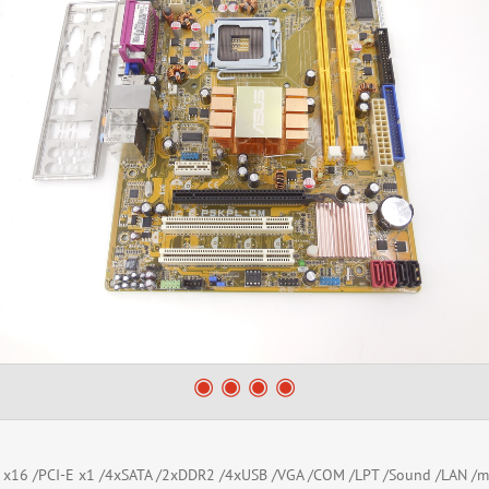
 x16 /PCI-E x1 /4xSATA /2xDDR2 /4xUSB /VGA /COM /LPT /Sound /LAN /