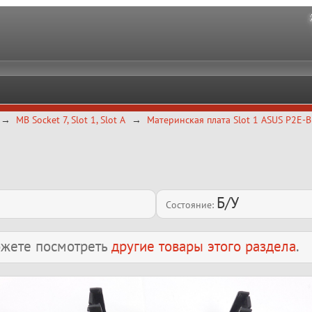
MB Socket 7, Slot 1, Slot A
Материнская плата Slot 1 ASUS P2E-B
Б/У
Состояние:
можете посмотреть
другие товары этого раздела
.