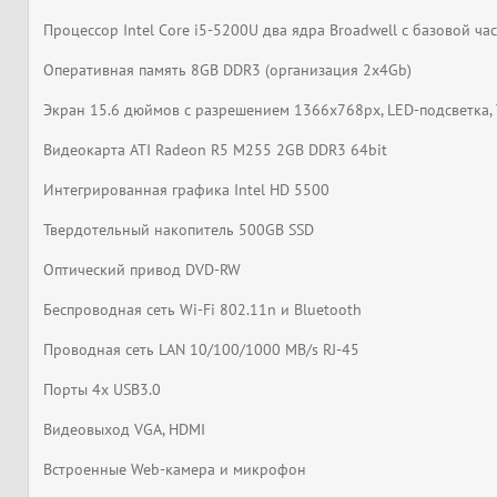
Процессор Intel Core i5-5200U два ядра Broadwell с базовой час
Оперативная память 8GB DDR3 (организация 2x4Gb)
Экран 15.6 дюймов с разрешением 1366x768px, LED-подсветка,
Видеокарта ATI Radeon R5 M255 2GB DDR3 64bit
Интегрированная графика Intel HD 5500
Твердотельный накопитель 500GB SSD
Оптический привод DVD-RW
Беспроводная сеть Wi-Fi 802.11n и Bluetooth
Проводная сеть LAN 10/100/1000 MB/s RJ-45
Порты 4x USB3.0
Видеовыход VGA, HDMI
Встроенные Web-камера и микрофон