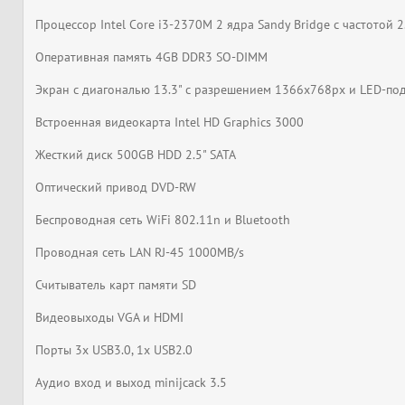
Процессор Intel Core i3-2370M 2 ядра Sandy Bridge с частотой
Оперативная память 4GB DDR3 SO-DIMM
Экран с диагональю 13.3" с разрешением 1366x768px и LED-по
Встроенная видеокарта Intel HD Graphics 3000
Жесткий диск 500GB HDD 2.5" SATA
Оптический привод DVD-RW
Беспроводная сеть WiFi 802.11n и Bluetooth
Проводная сеть LAN RJ-45 1000MB/s
Считыватель карт памяти SD
Видеовыходы VGA и HDMI
Порты 3x USB3.0, 1x USB2.0
Аудио вход и выход minijcack 3.5