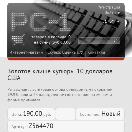
Регистрация
Войти ▸
товаров в корзине:
0
на сумму (руб):
0.00
Интернет-магазин
Скупка, Оценка Б/У
Контакты
Золотое клише купюры 10 долларов
США
Рельефная пластиковая основа с микронным покрытием
99.9% золота 24 карат, точное соответствие размерам и
форме оригинала
190.00
Новый
Цена:
руб.
Состояние:
Z564470
Артикул: