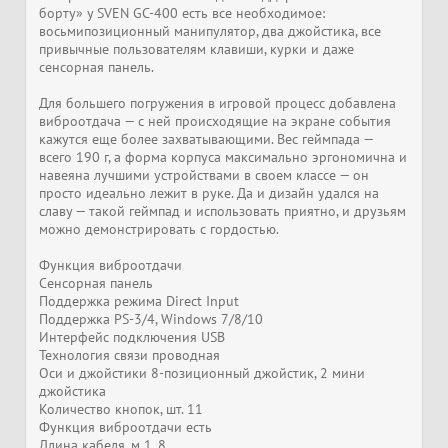
борту» у SVEN GC-400 есть все необходимое:
восьмипозиционный манипулятор, два джойстика, все
привычные пользователям клавиши, курки и даже
сенсорная панель.
Для большего погружения в игровой процесс добавлена
виброотдача — с ней происходящие на экране события
кажутся еще более захватывающими. Вес геймпада —
всего 190 г, а форма корпуса максимально эргономична и
навеяна лучшими устройствами в своем классе — он
просто идеально лежит в руке. Да и дизайн удался на
славу — такой геймпад и использовать приятно, и друзьям
можно демонстрировать с гордостью.
Функция виброотдачи
Сенсорная панель
Поддержка режима Direct Input
Поддержка PS-3/4, Windows 7/8/10
Интерфейс подключения USB
Технология связи проводная
Оси и джойстики 8-позиционный джойстик, 2 мини
джойстика
Количество кнопок, шт. 11
Функция виброотдачи есть
Длина кабеля, м 1, 8