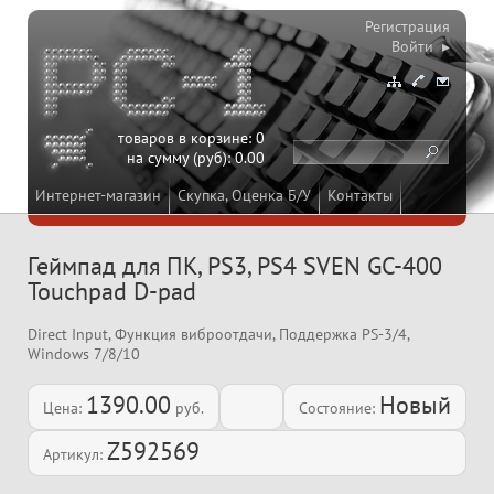
Регистрация
Войти ▸
товаров в корзине:
0
на сумму (руб):
0.00
Интернет-магазин
Скупка, Оценка Б/У
Контакты
Геймпад для ПК, PS3, PS4 SVEN GC-400
Touchpad D-pad
Direct Input, Функция виброотдачи, Поддержка PS-3/4,
Windows 7/8/10
1390.00
Новый
Цена:
руб.
Состояние:
Z592569
Артикул: