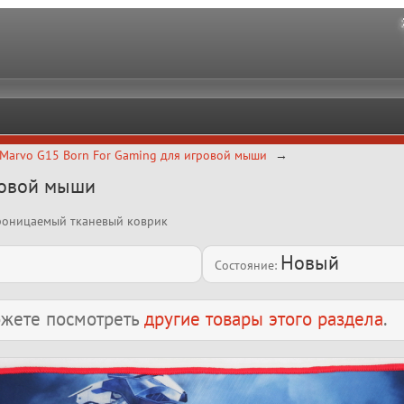
Marvo G15 Born For Gaming для игровой мыши
ровой мыши
роницаемый тканевый коврик
Новый
Состояние:
можете посмотреть
другие товары этого раздела
.