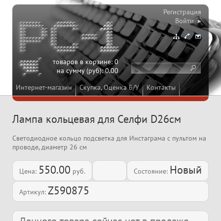
Регистрация
Войти ▸
товаров в корзине:
0
на сумму (руб):
0.00
Интернет-магазин
Скупка, Оценка Б/У
Контакты
Лампа кольцевая для Селфи D26см
Светодиодное кольцо подсветка для Инстаграма с пультом на
проводе, диаметр 26 см
550.00
Новый
Цена:
руб.
Состояние:
Z590875
Артикул: