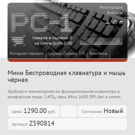
Регистрация
Войти ▸
товаров в корзине:
0
на сумму (руб):
0.00
Интернет-магазин
Скупка, Оценка Б/У
Контакты
Мини Беспроводная клавиатура и мышь
чёрная
Удобная и миниатюрная но функциональная клавиатура и
комфортная мышь 2.4ГГц, чёрн, 84кл, 1600 DPI, бат. в компл.
1290.00
Новый
Цена:
руб.
Состояние:
Z590814
Артикул: