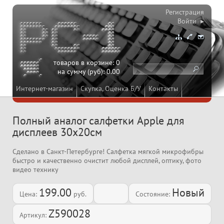
Регистрация
Войти ▸
товаров в корзине:
0
на сумму (руб):
0.00
Интернет-магазин
Скупка, Оценка Б/У
Контакты
Полный аналог салфетки Apple для
дисплеев 30х20см
Сделано в Санкт-Петербурге! Салфетка мягкой микрофибры
быстро и качественно очистит любой дисплей, оптику, фото
видео технику
199.00
Новый
Цена:
руб.
Состояние:
Z590028
Артикул: