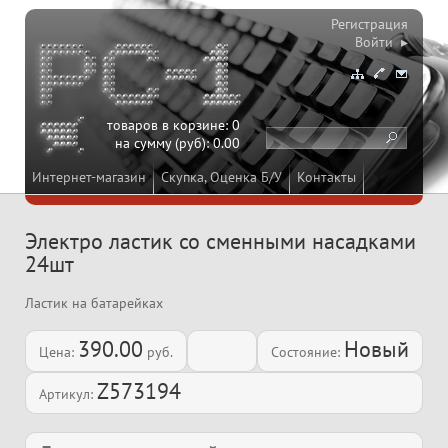
Регистрация
Войти ▸
товаров в корзине:
0
на сумму (руб):
0.00
Интернет-магазин
Скупка, Оценка Б/У
Контакты
Электро ластик со сменными насадками
24шт
Ластик на батарейках
390.00
Новый
Цена:
руб.
Состояние:
Z573194
Артикул: