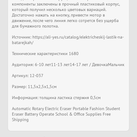
компоненты заключены в прочный пластиковый корпус,
который получил несколько цветовых вариаций.
Достаточно нажать на кнопку, привести мотор в
движение, после чего линия легко сотрется без ущерба
для бумажного полотна.
Источник: https://ali-yes.ru/catalog/elektricheskij-lastik-na-
batarejkah/
Технические характеристики 1680
Аудитория: 6-10 лет11-13 лет14-17 лет / ДевочкаМальчик
Артикул: 12-037
Размер: 11,5х2,5х1,5см
Информация: толщина ластика стержня 0,5см
Automatic Rotary Electric Eraser Portable Fashion Student
Eraser Battery Operate School & Office Supplies Free
Shipping