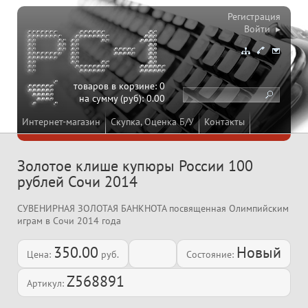
Регистрация
Войти ▸
товаров в корзине:
0
на сумму (руб):
0.00
Интернет-магазин
Скупка, Оценка Б/У
Контакты
Золотое клише купюры России 100
рублей Сочи 2014
СУВЕНИРНАЯ ЗОЛОТАЯ БАНКНОТА посвященная Олимпийским
играм в Сочи 2014 года
350.00
Новый
Цена:
руб.
Состояние:
Z568891
Артикул: