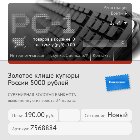
Регистрация
Войти ▸
товаров в корзине:
0
на сумму (руб):
0.00
Интернет-магазин
Скупка, Оценка Б/У
Контакты
Золотое клише купюры
России 5000 рублей
Низкая цена!
СУВЕНИРНАЯ ЗОЛОТАЯ БАНКНОТА
выполненную из золота 24 карата.
190.00
Новый
Цена:
руб.
Состояние:
Z568884
Артикул: