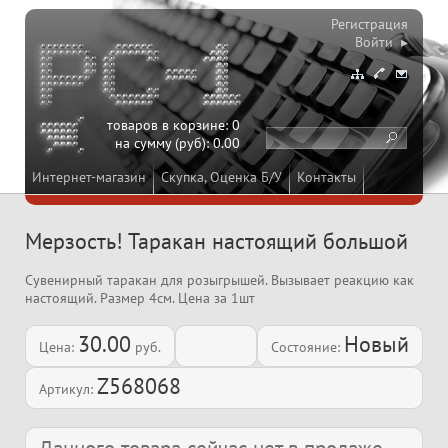
Регистрация
Войти ▸
товаров в корзине:
0
на сумму (руб):
0.00
Интернет-магазин
Скупка, Оценка Б/У
Контакты
Мерзость! Таракан настоящий большой
Сувенирный таракан для розыгрышей. Вызывает реакцию как
настоящий. Размер 4см. Цена за 1шт
30.00
Новый
Цена:
руб.
Состояние:
Z568068
Артикул: