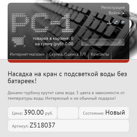
Регистрация
Войти ▸
товаров в корзине:
0
на сумму (руб):
0.00
Интернет-магазин
Скупка, Оценка Б/У
Контакты
Насадка на кран с подсветкой воды без
батареек!
Динамо-турбину крутит сама вода. 3 цвета в зависимости от
температуры воды. Интересный и не обычный подарок!
390.00
Новый
Цена:
руб.
Состояние:
Z518037
Артикул: