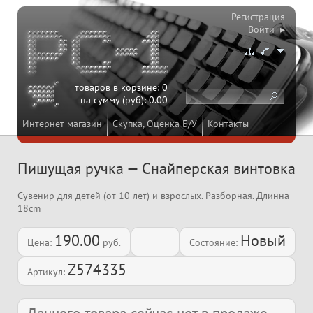
Регистрация
Войти ▸
товаров в корзине:
0
на сумму (руб):
0.00
Интернет-магазин
Скупка, Оценка Б/У
Контакты
Пишущая ручка — Снайперская винтовка
Сувенир для детей (от 10 лет) и взрослых. Разборная. Длинна
18cm
190.00
Новый
Цена:
руб.
Состояние:
Z574335
Артикул: