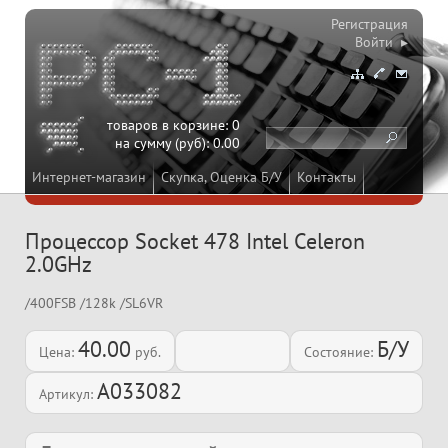
Регистрация
Войти ▸
товаров в корзине:
0
на сумму (руб):
0.00
Интернет-магазин
Скупка, Оценка Б/У
Контакты
Процессор Socket 478 Intel Celeron
2.0GHz
/400FSB /128k /SL6VR
40.00
Б/У
Цена:
руб.
Состояние:
A033082
Артикул: