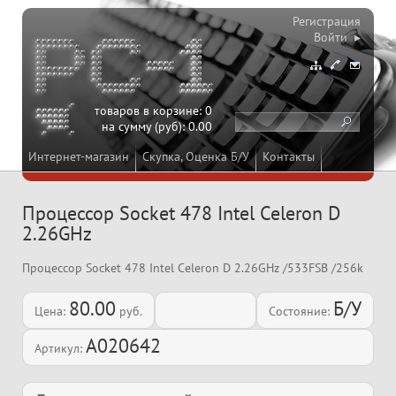
Регистрация
Войти ▸
товаров в корзине:
0
на сумму (руб):
0.00
Интернет-магазин
Скупка, Оценка Б/У
Контакты
Процессор Socket 478 Intel Celeron D
2.26GHz
Процессор Socket 478 Intel Celeron D 2.26GHz /533FSB /256k
80.00
Б/У
Цена:
руб.
Состояние:
A020642
Артикул: