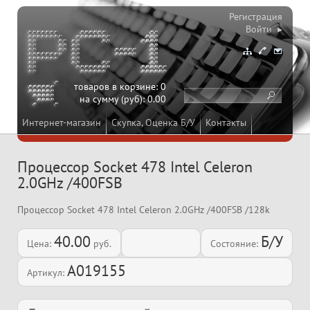
Регистрация
Войти ▸
товаров в корзине:
0
на сумму (руб):
0.00
Интернет-магазин
Скупка, Оценка Б/У
Контакты
Процессор Socket 478 Intel Celeron
2.0GHz /400FSB
Процессор Socket 478 Intel Celeron 2.0GHz /400FSB /128k
40.00
Б/У
Цена:
руб.
Состояние:
A019155
Артикул: