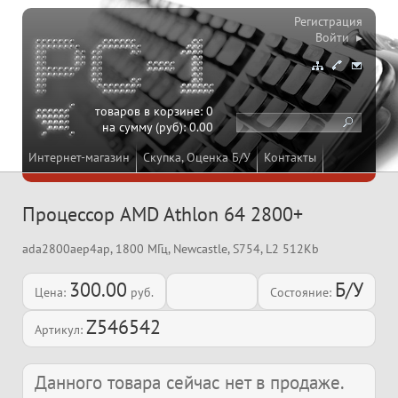
Регистрация
Войти ▸
товаров в корзине:
0
на сумму (руб):
0.00
Интернет-магазин
Скупка, Оценка Б/У
Контакты
Процессор AMD Athlon 64 2800+
ada2800aep4ap, 1800 МГц, Newcastle, S754, L2 512Kb
300.00
Б/У
Цена:
руб.
Состояние:
Z546542
Артикул:
Данного товара сейчас нет в продаже.