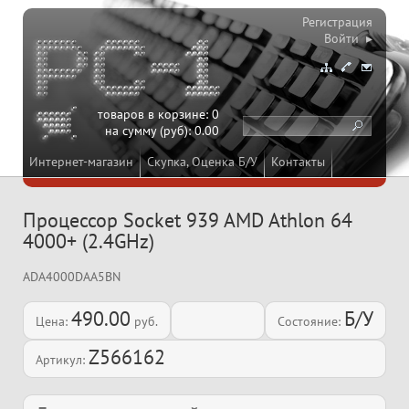
Регистрация
Войти ▸
товаров в корзине:
0
на сумму (руб):
0.00
Интернет-магазин
Скупка, Оценка Б/У
Контакты
Процессор Socket 939 AMD Athlon 64
4000+ (2.4GHz)
ADA4000DAA5BN
490.00
Б/У
Цена:
руб.
Состояние:
Z566162
Артикул: