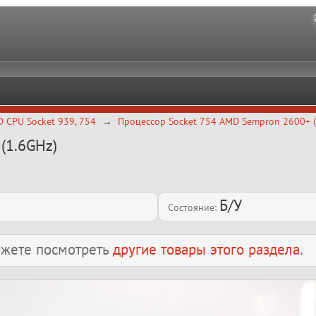
 CPU Socket 939, 754
Процессор Socket 754 AMD Sempron 2600+ (
(1.6GHz)
Б/У
Состояние:
можете посмотреть
другие товары этого раздела
.