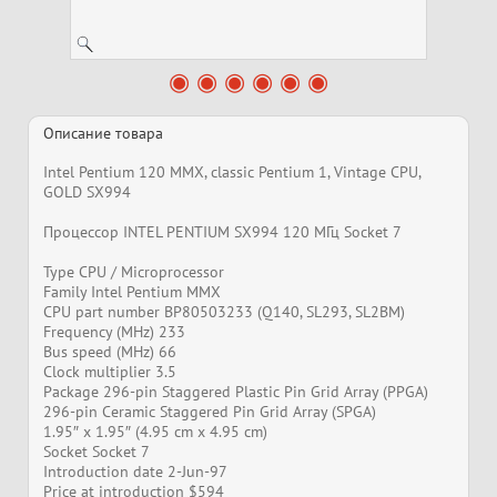
Описание товара
Intel Pentium 120 MMX, classic Pentium 1, Vintage CPU,
GOLD SX994
Процессор INTEL PENTIUM SX994 120 МГц Socket 7
Type CPU / Microprocessor
Family Intel Pentium MMX
CPU part number BP80503233 (Q140, SL293, SL2BM)
Frequency (MHz) 233
Bus speed (MHz) 66
Clock multiplier 3.5
Package 296-pin Staggered Plastic Pin Grid Array (PPGA)
296-pin Ceramic Staggered Pin Grid Array (SPGA)
1.95″ x 1.95″ (4.95 cm x 4.95 cm)
Socket Socket 7
Introduction date 2-Jun-97
Price at introduction $594