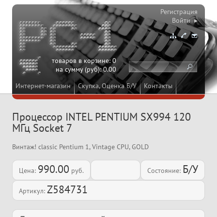
Регистрация
Войти ▸
товаров в корзине:
0
на сумму (руб):
0.00
Интернет-магазин
Скупка, Оценка Б/У
Контакты
Процессор INTEL PENTIUM SX994 120
МГц Socket 7
Винтаж! classic Pentium 1, Vintage CPU, GOLD
990.00
Б/У
Цена:
руб.
Состояние:
Z584731
Артикул: