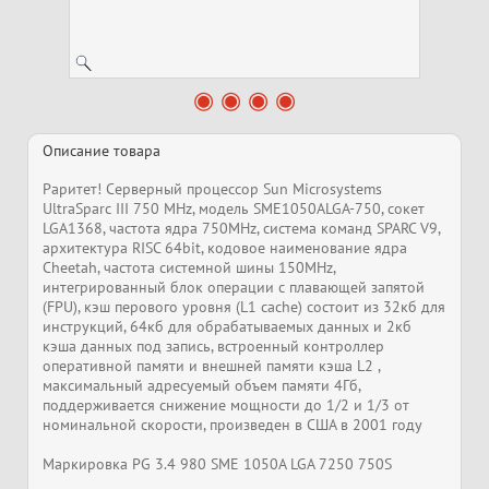
Описание товара
Раритет! Серверный процессор Sun Microsystems
UltraSparc III 750 MHz, модель SME1050ALGA-750, сокет
LGA1368, частота ядра 750MHz, система команд SPARC V9,
архитектура RISC 64bit, кодовое наименование ядра
Cheetah, частота системной шины 150MHz,
интегрированный блок операции с плавающей запятой
(FPU), кэш перового уровня (L1 cache) состоит из 32кб для
инструкций, 64кб для обрабатываемых данных и 2кб
кэша данных под запись, встроенный контроллер
оперативной памяти и внешней памяти кэша L2 ,
максимальный адресуемый объем памяти 4Гб,
поддерживается снижение мощности до 1/2 и 1/3 от
номинальной скорости, произведен в США в 2001 году
Маркировка PG 3.4 980 SME 1050A LGA 7250 750S