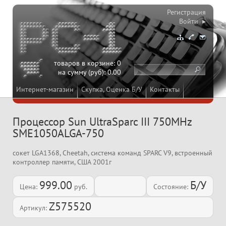
Регистрация
Войти ▸
товаров в корзине:
0
на сумму (руб):
0.00
Интернет-магазин
Скупка, Оценка Б/У
Контакты
Процессор Sun UltraSparc III 750MHz
SME1050ALGA-750
сокет LGA1368, Cheetah, система команд SPARC V9, встроенный
контроллер памяти, США 2001г
999.00
Б/У
Цена:
руб.
Состояние:
Z575520
Артикул: