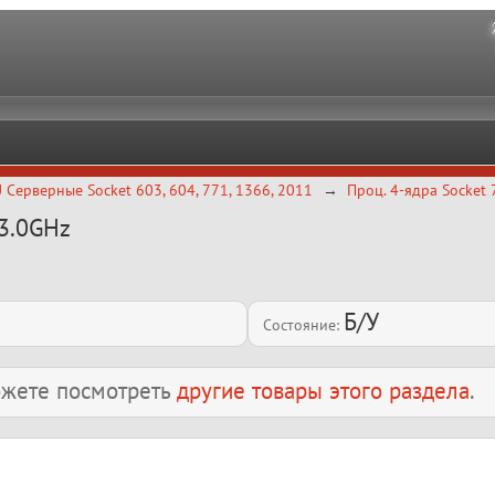
 Серверные Socket 603, 604, 771, 1366, 2011
Проц. 4-ядра Socket 
 3.0GHz
Б/У
Состояние:
можете посмотреть
другие товары этого раздела
.