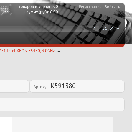
товаров в корзине:
0
Регистрация
Войти ▸
на сумму (руб):
0.00
771 Intel XEON E5450, 3.0GHz
K591380
Артикул: