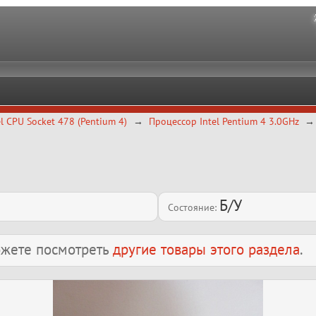
el CPU Socket 478 (Pentium 4)
Процессор Intel Pentium 4 3.0GHz
Б/У
Состояние:
можете посмотреть
другие товары этого раздела
.