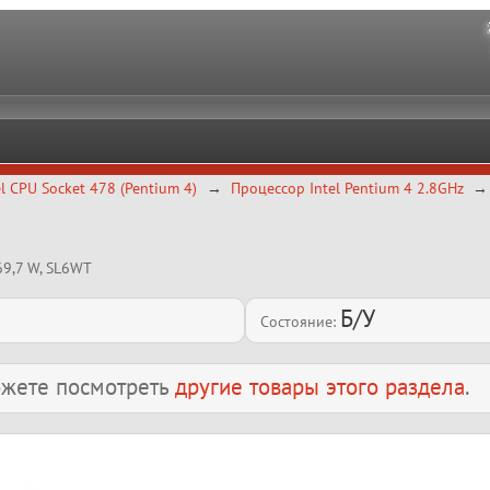
el CPU Socket 478 (Pentium 4)
Процессор Intel Pentium 4 2.8GHz
69,7 W, SL6WT
Б/У
Состояние:
можете посмотреть
другие товары этого раздела
.