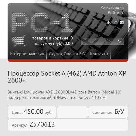
Регистрация
Войти ▸
товаров в корзине:
0
на сумму (руб):
0.00
Интернет-магазин
Скупка, Оценка Б/У
Контакты
Процессор Socket A (462) AMD Athlon XP
2600+
Винтаж! Low-power AXDL2600DLV4D core Barton (Model 10)
поддержка технологий 3DNow!, техпроцесс 130 нм
450.00
Б/У
Цена:
руб.
Состояние:
Z570613
Артикул: