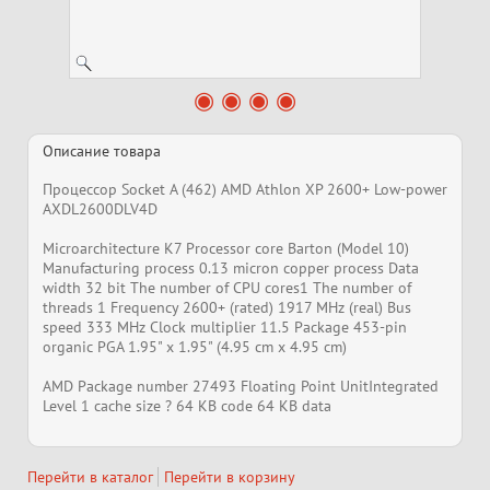
Описание товара
Процессор Socket A (462) AMD Athlon XP 2600+ Low-power
AXDL2600DLV4D
Microarchitecture K7 Processor core Barton (Model 10)
Manufacturing process 0.13 micron copper process Data
width 32 bit The number of CPU cores1 The number of
threads 1 Frequency 2600+ (rated) 1917 MHz (real) Bus
speed 333 MHz Clock multiplier 11.5 Package 453-pin
organic PGA 1.95" x 1.95" (4.95 cm x 4.95 cm)
AMD Package number 27493 Floating Point UnitIntegrated
Level 1 cache size ? 64 KB code 64 KB data
Перейти в каталог
Перейти в корзину