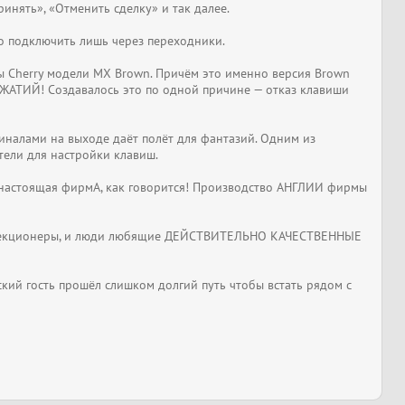
инять», «Отменить сделку» и так далее.
о подключить лишь через переходники.
ы Cherry модели MX Brown. Причём это именно версия Brown
ЖАТИЙ! Создавалось это по одной причине — отказ клавиши
иналами на выходе даёт полёт для фантазий. Одним из
тели для настройки клавиш.
ая настоящая фирмА, как говорится! Производство АНГЛИИ фирмы
 коллекционеры, и люди любящие ДЕЙСТВИТЕЛЬНО КАЧЕСТВЕННЫЕ
ский гость прошёл слишком долгий путь чтобы встать рядом с