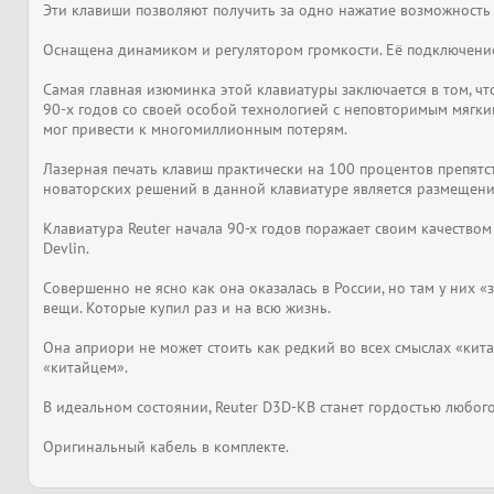
Эти клавиши позволяют получить за одно нажатие возможность 
Оснащена динамиком и регулятором громкости. Её подключение
Самая главная изюминка этой клавиатуры заключается в том, ч
90-х годов со своей особой технологией с неповторимым мяг
мог привести к многомиллионным потерям.
Лазерная печать клавиш практически на 100 процентов препятс
новаторских решений в данной клавиатуре является размещение
Клавиатура Reuter начала 90-х годов поражает своим качество
Devlin.
Совершенно не ясно как она оказалась в России, но там у ни
вещи. Которые купил раз и на всю жизнь.
Она априори не может стоить как редкий во всех смыслах «кита
«китайцем».
В идеальном состоянии, Reuter D3D-KB станет гордостью любог
Оригинальный кабель в комплекте.