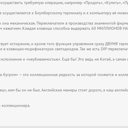
осуществить требуемую операцию, например «Продать», «Купить», «Пр
 осуществляется к Блумбергскому терминалу и к компьютеру её можн
то она механическая. Переключатели в производства знаменитой фирм
ким нажатием. Каждая клавиша способна выдержать 60 МИЛЛИОНОВ НА
твует истиранию, и кроме того функция управления сразу ДВУМЯ терм
 в клавишах-модификаторах светодиодов. Так же есть DIP-переключа
м исполнения и «неубиваемостью». Ещё бы! Это ведь не Китай, а сам
х «за бугром» — это коллекционная редкость за которой гоняются и
ец», кем бы он не был. Английские манеры стоят дорого, а наш англий
о коллекционера.